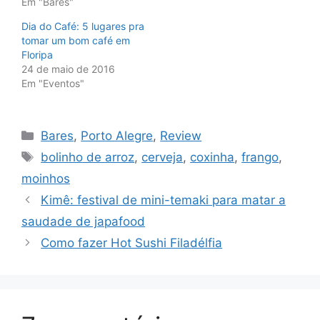
Em "Bares"
Dia do Café: 5 lugares pra
tomar um bom café em
Floripa
24 de maio de 2016
Em "Eventos"
Categorias
Bares
,
Porto Alegre
,
Review
Tags
bolinho de arroz
,
cerveja
,
coxinha
,
frango
,
moinhos
Kimê: festival de mini-temaki para matar a
saudade de japafood
Como fazer Hot Sushi Filadélfia