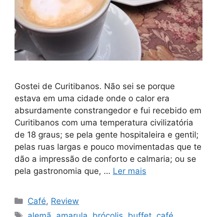
Gostei de Curitibanos. Não sei se porque
estava em uma cidade onde o calor era
absurdamente constrangedor e fui recebido em
Curitibanos com uma temperatura civilizatória
de 18 graus; se pela gente hospitaleira e gentil;
pelas ruas largas e pouco movimentadas que te
dão a impressão de conforto e calmaria; ou se
pela gastronomia que, …
Ler mais
Categorias
Café
,
Review
Tags
alemã
,
amarula
,
brócolis
,
buffet
,
café
,