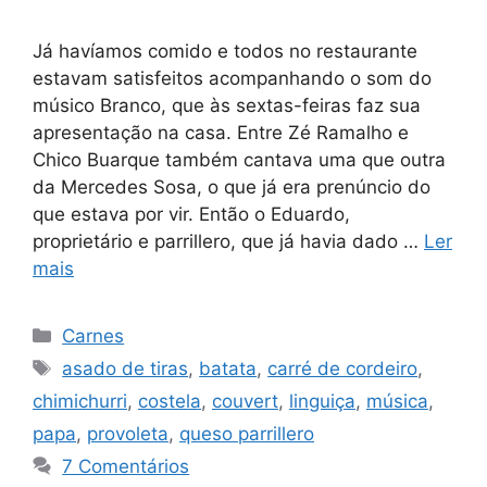
Já havíamos comido e todos no restaurante
estavam satisfeitos acompanhando o som do
músico Branco, que às sextas-feiras faz sua
apresentação na casa. Entre Zé Ramalho e
Chico Buarque também cantava uma que outra
da Mercedes Sosa, o que já era prenúncio do
que estava por vir. Então o Eduardo,
proprietário e parrillero, que já havia dado …
Ler
mais
Categorias
Carnes
Tags
asado de tiras
,
batata
,
carré de cordeiro
,
chimichurri
,
costela
,
couvert
,
linguiça
,
música
,
papa
,
provoleta
,
queso parrillero
7 Comentários