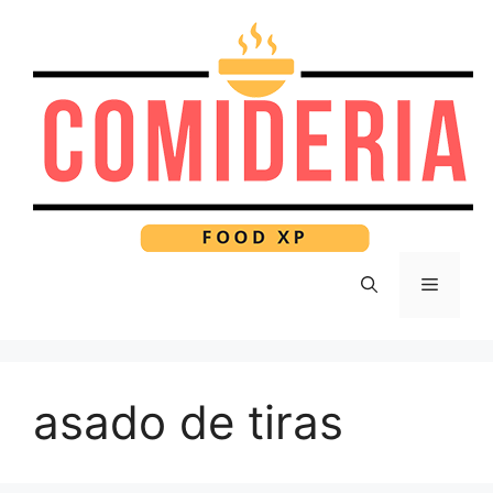
Pular
para
o
conteúdo
Menu
asado de tiras