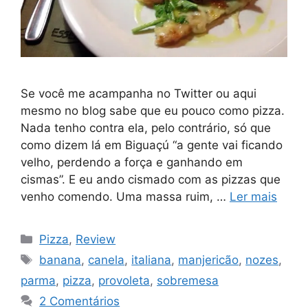
Se você me acampanha no Twitter ou aqui
mesmo no blog sabe que eu pouco como pizza.
Nada tenho contra ela, pelo contrário, só que
como dizem lá em Biguaçú “a gente vai ficando
velho, perdendo a força e ganhando em
cismas”. E eu ando cismado com as pizzas que
venho comendo. Uma massa ruim, …
Ler mais
Categorias
Pizza
,
Review
Tags
banana
,
canela
,
italiana
,
manjericão
,
nozes
,
parma
,
pizza
,
provoleta
,
sobremesa
2 Comentários