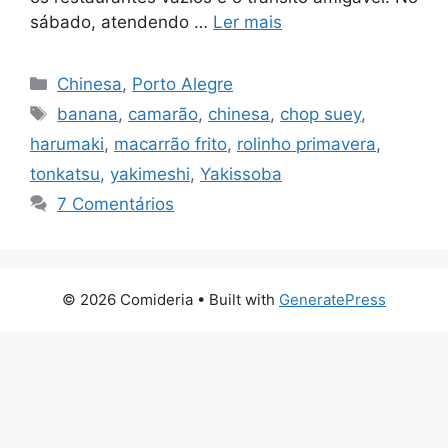
sábado, atendendo …
Ler mais
Categorias
Chinesa
,
Porto Alegre
Tags
banana
,
camarão
,
chinesa
,
chop suey
,
harumaki
,
macarrão frito
,
rolinho primavera
,
tonkatsu
,
yakimeshi
,
Yakissoba
7 Comentários
© 2026 Comideria
• Built with
GeneratePress