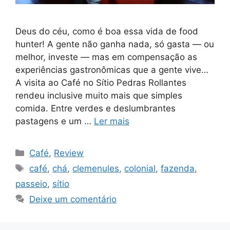
Deus do céu, como é boa essa vida de food
hunter! A gente não ganha nada, só gasta — ou
melhor, investe — mas em compensação as
experiências gastronômicas que a gente vive…
A visita ao Café no Sítio Pedras Rollantes
rendeu inclusive muito mais que simples
comida. Entre verdes e deslumbrantes
pastagens e um …
Ler mais
Categorias
Café
,
Review
Tags
café
,
chá
,
clemenules
,
colonial
,
fazenda
,
passeio
,
sítio
Deixe um comentário