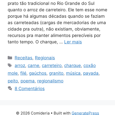
prato tão tradicional no Rio Grande do Sul
quanto o arroz de carreteiro. Ele tem esse nome
porque há algumas décadas quando se faziam
as carreteadas (cargas de mercadorias de uma
cidade pra outra), não existiam, obviamente,
recursos pra manter alimentos perecíveis por
tanto tempo. O charque, …
Ler mais
Categorias
Receitas
,
Regionais
Tags
arroz
,
carne
,
carreteiro
,
charque
,
coxão
mole
,
filé
,
gaúchos
,
granito
,
música
,
payada
,
peito
,
poema
,
regionalismo
8 Comentários
© 2026 Comideria
• Built with
GeneratePress