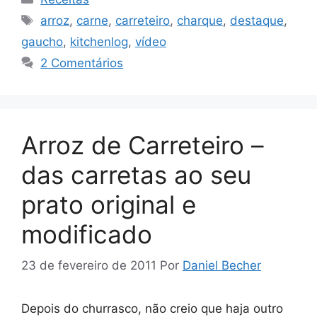
Tags
arroz
,
carne
,
carreteiro
,
charque
,
destaque
,
gaucho
,
kitchenlog
,
vídeo
2 Comentários
Arroz de Carreteiro –
das carretas ao seu
prato original e
modificado
23 de fevereiro de 2011
Por
Daniel Becher
Depois do churrasco, não creio que haja outro