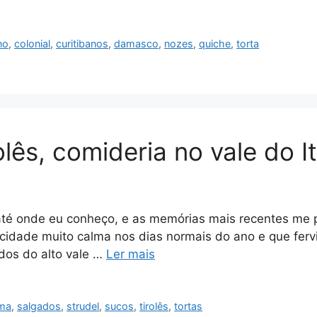
no
,
colonial
,
curitibanos
,
damasco
,
nozes
,
quiche
,
torta
lês, comideria no vale do It
até onde eu conheço, e as memórias mais recentes me 
cidade muito calma nos dias normais do ano e que fer
dos do alto vale …
Ler mais
ema
,
salgados
,
strudel
,
sucos
,
tirolês
,
tortas