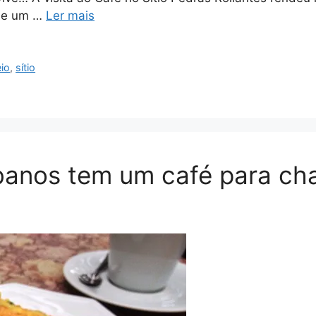
s e um …
Ler mais
io
,
sítio
ibanos tem um café para ch