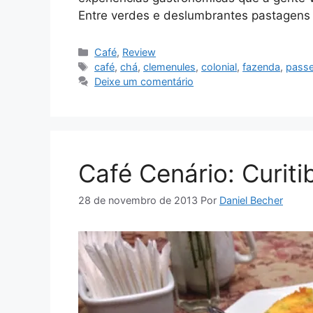
Entre verdes e deslumbrantes pastagen
Categorias
Café
,
Review
Tags
café
,
chá
,
clemenules
,
colonial
,
fazenda
,
passe
Deixe um comentário
Café Cenário: Curit
28 de novembro de 2013
Por
Daniel Becher