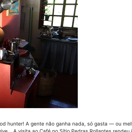
ood hunter! A gente não ganha nada, só gasta — ou m
ive… A visita ao Café no Sítio Pedras Rollantes rendeu 