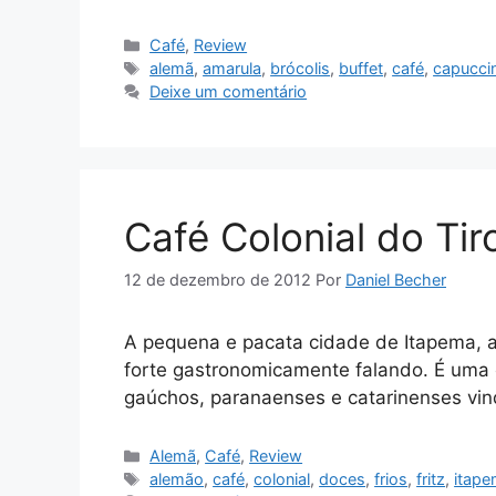
Categorias
Café
,
Review
Tags
alemã
,
amarula
,
brócolis
,
buffet
,
café
,
capucci
Deixe um comentário
Café Colonial do Tiro
12 de dezembro de 2012
Por
Daniel Becher
A pequena e pacata cidade de Itapema, 
forte gastronomicamente falando. É uma 
gaúchos, paranaenses e catarinenses vin
Categorias
Alemã
,
Café
,
Review
Tags
alemão
,
café
,
colonial
,
doces
,
frios
,
fritz
,
itap