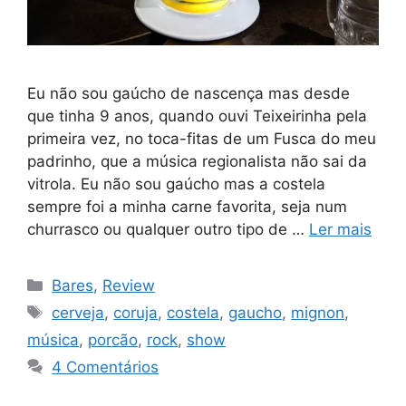
Eu não sou gaúcho de nascença mas desde
que tinha 9 anos, quando ouvi Teixeirinha pela
primeira vez, no toca-fitas de um Fusca do meu
padrinho, que a música regionalista não sai da
vitrola. Eu não sou gaúcho mas a costela
sempre foi a minha carne favorita, seja num
churrasco ou qualquer outro tipo de …
Ler mais
Categorias
Bares
,
Review
Tags
cerveja
,
coruja
,
costela
,
gaucho
,
mignon
,
música
,
porcão
,
rock
,
show
4 Comentários