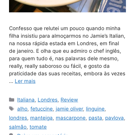
Confesso que relutei um pouco quando minha
filha insistiu para almoçarmos no Jamie’s Italian,
na nossa rápida estada em Londres, em final
de janeiro. E olha que eu admiro o chef inglês,
para quem tudo é, nas palavras dele mesmo,
really, really saboroso ou fácil, e gosto da
praticidade das suas receitas, embora às vezes
…
Ler mais
Categorias
Italiana
,
Londres
,
Review
Tags
alho
,
fetuccine
,
jamie oliver
,
linguine
,
londres
,
manteiga
,
mascarpone
,
pasta
,
pavlova
,
salmão
,
tomate