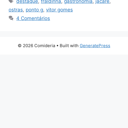
destaque
,
fraldinha
,
gastronomia
,
jacaré
,
ostras
,
ponto g
,
vitor gomes
4 Comentários
© 2026 Comideria
• Built with
GeneratePress