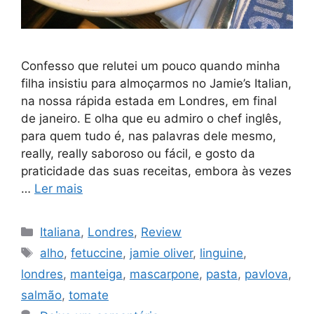
Confesso que relutei um pouco quando minha
filha insistiu para almoçarmos no Jamie’s Italian,
na nossa rápida estada em Londres, em final
de janeiro. E olha que eu admiro o chef inglês,
para quem tudo é, nas palavras dele mesmo,
really, really saboroso ou fácil, e gosto da
praticidade das suas receitas, embora às vezes
…
Ler mais
Categorias
Italiana
,
Londres
,
Review
Tags
alho
,
fetuccine
,
jamie oliver
,
linguine
,
londres
,
manteiga
,
mascarpone
,
pasta
,
pavlova
,
salmão
,
tomate