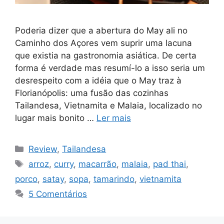
Poderia dizer que a abertura do May ali no
Caminho dos Açores vem suprir uma lacuna
que existia na gastronomia asiática. De certa
forma é verdade mas resumí-lo a isso seria um
desrespeito com a idéia que o May traz à
Florianópolis: uma fusão das cozinhas
Tailandesa, Vietnamita e Malaia, localizado no
lugar mais bonito …
Ler mais
Categorias
Review
,
Tailandesa
Tags
arroz
,
curry
,
macarrão
,
malaia
,
pad thai
,
porco
,
satay
,
sopa
,
tamarindo
,
vietnamita
5 Comentários