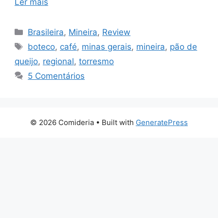
Ler mais
Categorias
Brasileira
,
Mineira
,
Review
Tags
boteco
,
café
,
minas gerais
,
mineira
,
pão de
queijo
,
regional
,
torresmo
5 Comentários
© 2026 Comideria
• Built with
GeneratePress