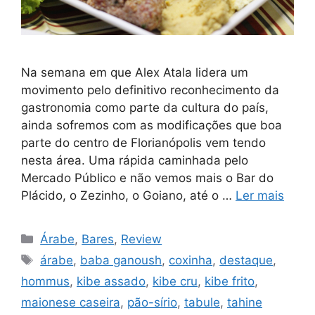
Na semana em que Alex Atala lidera um
movimento pelo definitivo reconhecimento da
gastronomia como parte da cultura do país,
ainda sofremos com as modificações que boa
parte do centro de Florianópolis vem tendo
nesta área. Uma rápida caminhada pelo
Mercado Público e não vemos mais o Bar do
Plácido, o Zezinho, o Goiano, até o …
Ler mais
Categorias
Árabe
,
Bares
,
Review
Tags
árabe
,
baba ganoush
,
coxinha
,
destaque
,
hommus
,
kibe assado
,
kibe cru
,
kibe frito
,
maionese caseira
,
pão-sírio
,
tabule
,
tahine