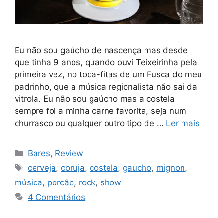
Eu não sou gaúcho de nascença mas desde
que tinha 9 anos, quando ouvi Teixeirinha pela
primeira vez, no toca-fitas de um Fusca do meu
padrinho, que a música regionalista não sai da
vitrola. Eu não sou gaúcho mas a costela
sempre foi a minha carne favorita, seja num
churrasco ou qualquer outro tipo de …
Ler mais
Categorias
Bares
,
Review
Tags
cerveja
,
coruja
,
costela
,
gaucho
,
mignon
,
música
,
porcão
,
rock
,
show
4 Comentários