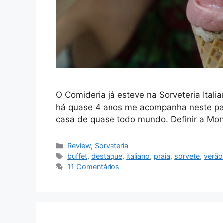
O Comideria já esteve na Sorveteria Ital
há quase 4 anos me acompanha neste pasq
casa de quase todo mundo. Definir a Mo
Categorias
Review
,
Sorveteria
Tags
buffet
,
destaque
,
italiano
,
praia
,
sorvete
,
verão
11 Comentários