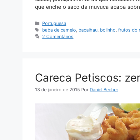
que enche o saco da muvuca acaba sobr
Categorias
Portuguesa
Tags
baba de camelo
,
bacalhau
,
bolinho
,
frutos do
2 Comentários
Careca Petiscos: ze
13 de janeiro de 2015
Por
Daniel Becher