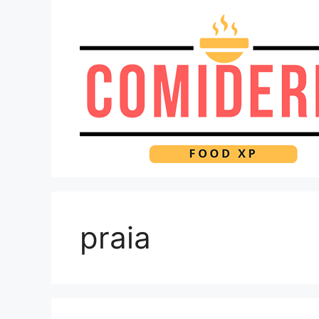
Pular
para
o
conteúdo
praia