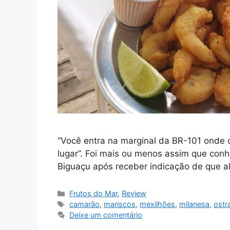
“Você entra na marginal da BR-101 onde 
lugar”. Foi mais ou menos assim que conh
Biguaçu após receber indicação de que al
Categorias
Frutos do Mar
,
Review
Tags
camarão
,
mariscos
,
mexilhões
,
milanesa
,
ostr
Deixe um comentário