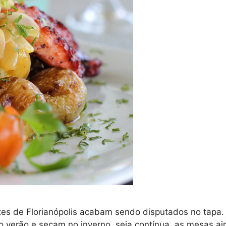
ntes de Florianópolis acabam sendo disputados no tapa
o verão e secam no inverno, seja contínua, as mesas ai