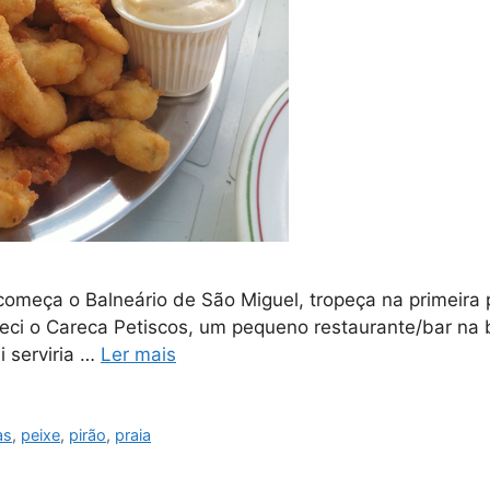
começa o Balneário de São Miguel, tropeça na primeira
eci o Careca Petiscos, um pequeno restaurante/bar na 
i serviria …
Ler mais
as
,
peixe
,
pirão
,
praia