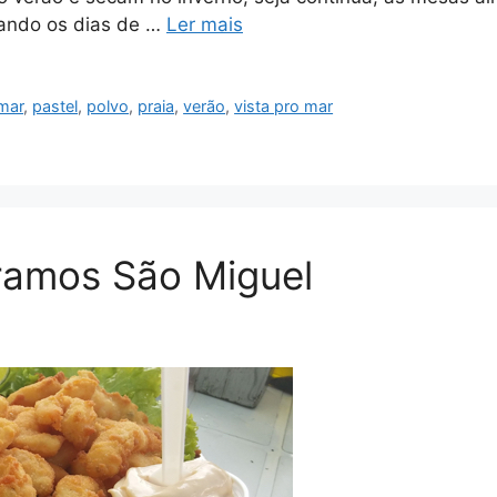
ando os dias de …
Ler mais
 mar
,
pastel
,
polvo
,
praia
,
verão
,
vista pro mar
ramos São Miguel