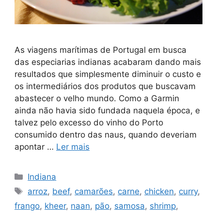
As viagens marítimas de Portugal em busca
das especiarias indianas acabaram dando mais
resultados que simplesmente diminuir o custo e
os intermediários dos produtos que buscavam
abastecer o velho mundo. Como a Garmin
ainda não havia sido fundada naquela época, e
talvez pelo excesso do vinho do Porto
consumido dentro das naus, quando deveriam
apontar …
Ler mais
Categorias
Indiana
Tags
arroz
,
beef
,
camarões
,
carne
,
chicken
,
curry
,
frango
,
kheer
,
naan
,
pão
,
samosa
,
shrimp
,