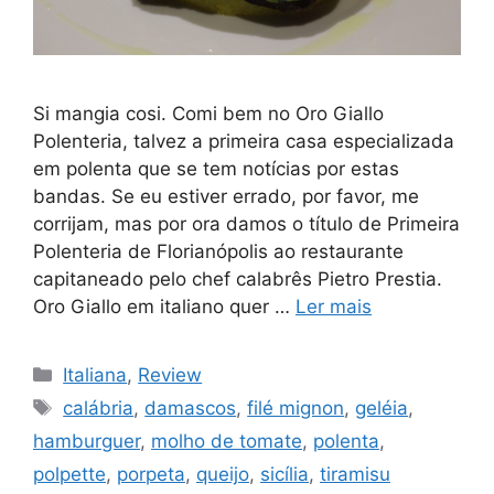
Si mangia cosi. Comi bem no Oro Giallo
Polenteria, talvez a primeira casa especializada
em polenta que se tem notícias por estas
bandas. Se eu estiver errado, por favor, me
corrijam, mas por ora damos o título de Primeira
Polenteria de Florianópolis ao restaurante
capitaneado pelo chef calabrês Pietro Prestia.
Oro Giallo em italiano quer …
Ler mais
Categorias
Italiana
,
Review
Tags
calábria
,
damascos
,
filé mignon
,
geléia
,
hamburguer
,
molho de tomate
,
polenta
,
polpette
,
porpeta
,
queijo
,
sicília
,
tiramisu