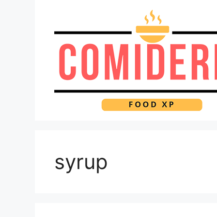
Pular
para
o
conteúdo
syrup