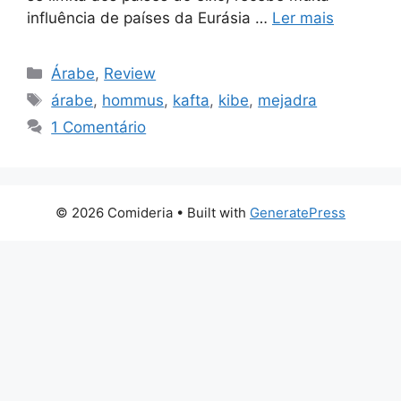
influência de países da Eurásia …
Ler mais
Categorias
Árabe
,
Review
Tags
árabe
,
hommus
,
kafta
,
kibe
,
mejadra
1 Comentário
© 2026 Comideria
• Built with
GeneratePress