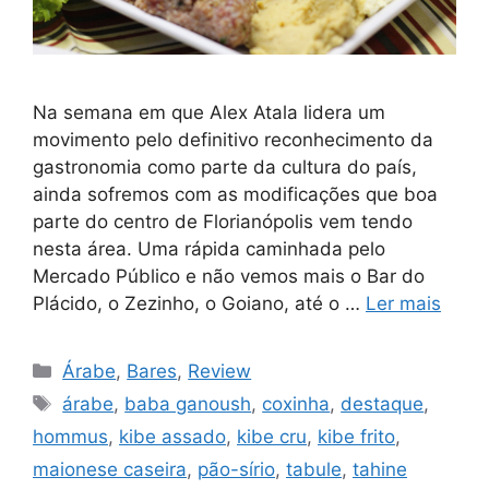
Na semana em que Alex Atala lidera um
movimento pelo definitivo reconhecimento da
gastronomia como parte da cultura do país,
ainda sofremos com as modificações que boa
parte do centro de Florianópolis vem tendo
nesta área. Uma rápida caminhada pelo
Mercado Público e não vemos mais o Bar do
Plácido, o Zezinho, o Goiano, até o …
Ler mais
Categorias
Árabe
,
Bares
,
Review
Tags
árabe
,
baba ganoush
,
coxinha
,
destaque
,
hommus
,
kibe assado
,
kibe cru
,
kibe frito
,
maionese caseira
,
pão-sírio
,
tabule
,
tahine