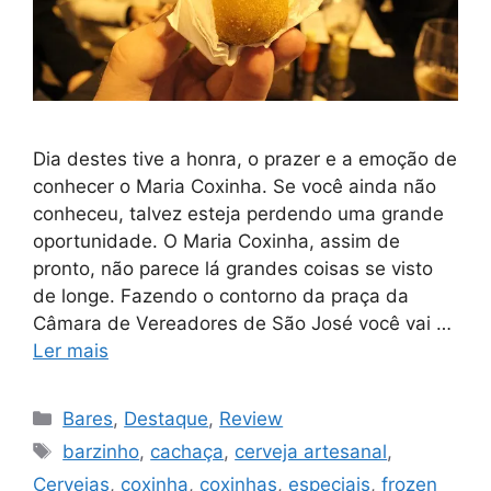
Dia destes tive a honra, o prazer e a emoção de
conhecer o Maria Coxinha. Se você ainda não
conheceu, talvez esteja perdendo uma grande
oportunidade. O Maria Coxinha, assim de
pronto, não parece lá grandes coisas se visto
de longe. Fazendo o contorno da praça da
Câmara de Vereadores de São José você vai …
Ler mais
Categorias
Bares
,
Destaque
,
Review
Tags
barzinho
,
cachaça
,
cerveja artesanal
,
Cervejas
,
coxinha
,
coxinhas
,
especiais
,
frozen