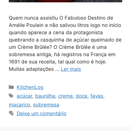
Quem nunca assistiu O Fabuloso Destino de
Amélie Poulain e não salivou litros logo no início
quando aparece a cena da protagonista
quebrando a casquinha de açúcar queimado de
um Crème Brûlée? O Crème Brûlée é uma
sobremesa antiga, há registros na França em
1691 de sua receita, tal qual como é hoje.
Muitas adaptações …
Ler mais
Categorias
KitchenLog
Tags
açúcar
,
baunilha
,
creme
,
doce
,
favas
,
maçarico
,
sobremesa
Deixe um comentário