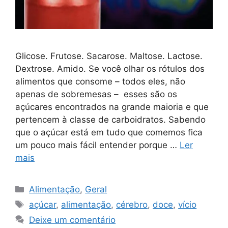
Glicose. Frutose. Sacarose. Maltose. Lactose.
Dextrose. Amido. Se você olhar os rótulos dos
alimentos que consome – todos eles, não
apenas de sobremesas – esses são os
açúcares encontrados na grande maioria e que
pertencem à classe de carboidratos. Sabendo
que o açúcar está em tudo que comemos fica
um pouco mais fácil entender porque …
Ler
mais
Categorias
Alimentação
,
Geral
Tags
açúcar
,
alimentação
,
cérebro
,
doce
,
vício
Deixe um comentário