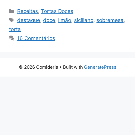
Categorias
Receitas
,
Tortas Doces
Tags
destaque
,
doce
,
limão
,
siciliano
,
sobremesa
,
torta
16 Comentários
© 2026 Comideria
• Built with
GeneratePress