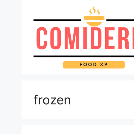
Pular
para
o
conteúdo
frozen