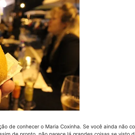
moção de conhecer o Maria Coxinha. Se você ainda não c
sim de pronto, não parece lá grandes coisas se visto 