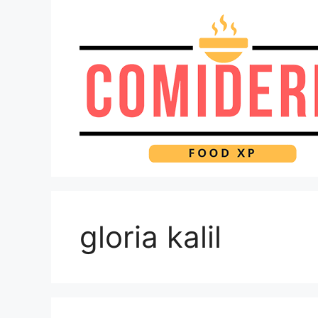
Pular
para
o
conteúdo
gloria kalil