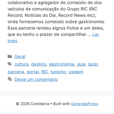
colaborativo e agregador de conteúdo de dos
veículos de comunicação do Grupo RIC (RIC
Record, Notícias do Dia, Record News etc),
onde fornecemos conteúdo sobre gastronomia.
Essa parceria rendeu algnus frutos e um deles,
que eu tenho o prazer de compartilhar …
Ler
mais
Categorias
Geral
Tags
cultura
,
destino
,
gastronomia
,
guia
,
lazer
,
parceria
,
portal
,
RIC
,
turismo
,
viagem
Deixe um comentário
© 2026 Comideria
• Built with
GeneratePress