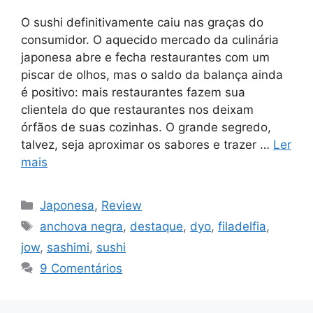
O sushi definitivamente caiu nas graças do
consumidor. O aquecido mercado da culinária
japonesa abre e fecha restaurantes com um
piscar de olhos, mas o saldo da balança ainda
é positivo: mais restaurantes fazem sua
clientela do que restaurantes nos deixam
órfãos de suas cozinhas. O grande segredo,
talvez, seja aproximar os sabores e trazer …
Ler
mais
Categorias
Japonesa
,
Review
Tags
anchova negra
,
destaque
,
dyo
,
filadelfia
,
jow
,
sashimi
,
sushi
9 Comentários