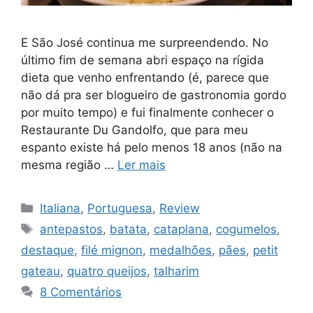
E São José continua me surpreendendo. No
último fim de semana abri espaço na rígida
dieta que venho enfrentando (é, parece que
não dá pra ser blogueiro de gastronomia gordo
por muito tempo) e fui finalmente conhecer o
Restaurante Du Gandolfo, que para meu
espanto existe há pelo menos 18 anos (não na
mesma região …
Ler mais
Categorias
Italiana
,
Portuguesa
,
Review
Tags
antepastos
,
batata
,
cataplana
,
cogumelos
,
destaque
,
filé mignon
,
medalhões
,
pães
,
petit
gateau
,
quatro queijos
,
talharim
8 Comentários