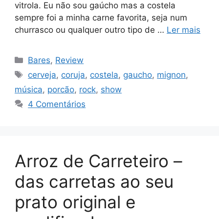
vitrola. Eu não sou gaúcho mas a costela
sempre foi a minha carne favorita, seja num
churrasco ou qualquer outro tipo de …
Ler mais
Categorias
Bares
,
Review
Tags
cerveja
,
coruja
,
costela
,
gaucho
,
mignon
,
música
,
porcão
,
rock
,
show
4 Comentários
Arroz de Carreteiro –
das carretas ao seu
prato original e