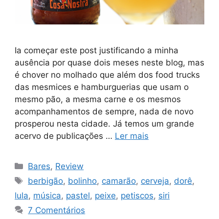
Ia começar este post justificando a minha
ausência por quase dois meses neste blog, mas
é chover no molhado que além dos food trucks
das mesmices e hamburguerias que usam o
mesmo pão, a mesma carne e os mesmos
acompanhamentos de sempre, nada de novo
prosperou nesta cidade. Já temos um grande
acervo de publicações …
Ler mais
Categorias
Bares
,
Review
Tags
berbigão
,
bolinho
,
camarão
,
cerveja
,
dorê
,
lula
,
música
,
pastel
,
peixe
,
petiscos
,
siri
7 Comentários