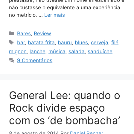
não custasse o equivalente a uma experiência
no metrício. …
Ler mais
Categorias
Bares
,
Review
Tags
bar
,
batata frita
,
bauru
,
blues
,
cerveja
,
filé
mignon
,
lanche
,
música
,
salada
,
sanduíche
9 Comentários
General Lee: quando o
Rock divide espaço
com os ‘de bombacha’
8 de agosto de 2014
Por
Daniel Becher