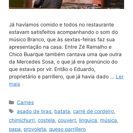
Já havíamos comido e todos no restaurante
estavam satisfeitos acompanhando o som do
músico Branco, que às sextas-feiras faz sua
apresentação na casa. Entre Zé Ramalho e
Chico Buarque também cantava uma que outra
da Mercedes Sosa, o que já era prenúncio do
que estava por vir. Então o Eduardo,
proprietário e parrillero, que já havia dado …
Ler
mais
Categorias
Carnes
Tags
asado de tiras
,
batata
,
carré de cordeiro
,
chimichurri
,
costela
,
couvert
,
linguiça
,
música
,
papa
,
provoleta
,
queso parrillero