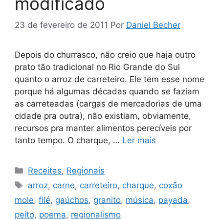
modificado
23 de fevereiro de 2011
Por
Daniel Becher
Depois do churrasco, não creio que haja outro
prato tão tradicional no Rio Grande do Sul
quanto o arroz de carreteiro. Ele tem esse nome
porque há algumas décadas quando se faziam
as carreteadas (cargas de mercadorias de uma
cidade pra outra), não existiam, obviamente,
recursos pra manter alimentos perecíveis por
tanto tempo. O charque, …
Ler mais
Categorias
Receitas
,
Regionais
Tags
arroz
,
carne
,
carreteiro
,
charque
,
coxão
mole
,
filé
,
gaúchos
,
granito
,
música
,
payada
,
peito
,
poema
,
regionalismo