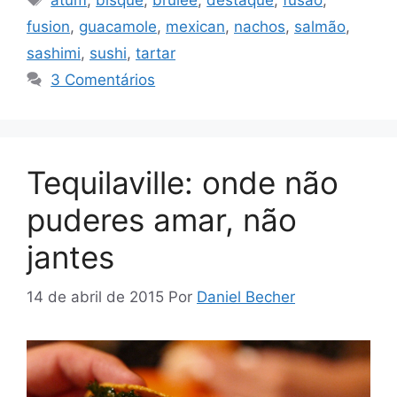
atum
,
bisque
,
brulée
,
destaque
,
fusão
,
fusion
,
guacamole
,
mexican
,
nachos
,
salmão
,
sashimi
,
sushi
,
tartar
3 Comentários
Tequilaville: onde não
puderes amar, não
jantes
14 de abril de 2015
Por
Daniel Becher