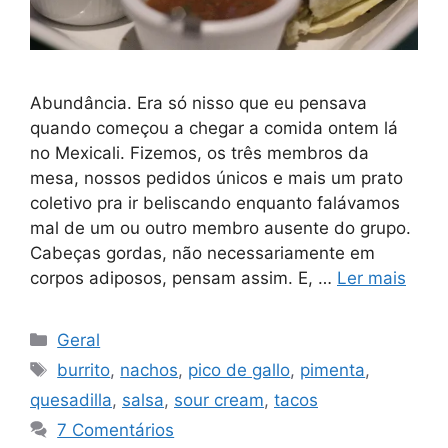
Abundância. Era só nisso que eu pensava
quando começou a chegar a comida ontem lá
no Mexicali. Fizemos, os três membros da
mesa, nossos pedidos únicos e mais um prato
coletivo pra ir beliscando enquanto falávamos
mal de um ou outro membro ausente do grupo.
Cabeças gordas, não necessariamente em
corpos adiposos, pensam assim. E, …
Ler mais
Categorias
Geral
Tags
burrito
,
nachos
,
pico de gallo
,
pimenta
,
quesadilla
,
salsa
,
sour cream
,
tacos
7 Comentários