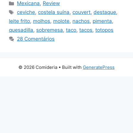
Categorias
Mexicana
,
Review
Tags
ceviche
,
costela suína
,
couvert
,
destaque
,
leite frito
,
molhos
,
molote
,
nachos
,
pimenta
,
quesadilla
,
sobremesa
,
taco
,
tacos
,
totopos
28 Comentários
© 2026 Comideria
• Built with
GeneratePress