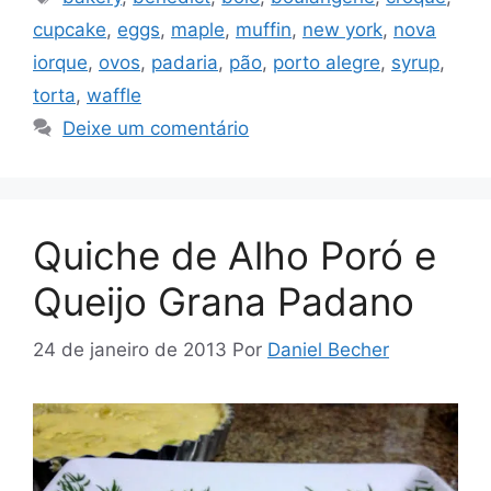
cupcake
,
eggs
,
maple
,
muffin
,
new york
,
nova
iorque
,
ovos
,
padaria
,
pão
,
porto alegre
,
syrup
,
torta
,
waffle
Deixe um comentário
Quiche de Alho Poró e
Queijo Grana Padano
24 de janeiro de 2013
Por
Daniel Becher