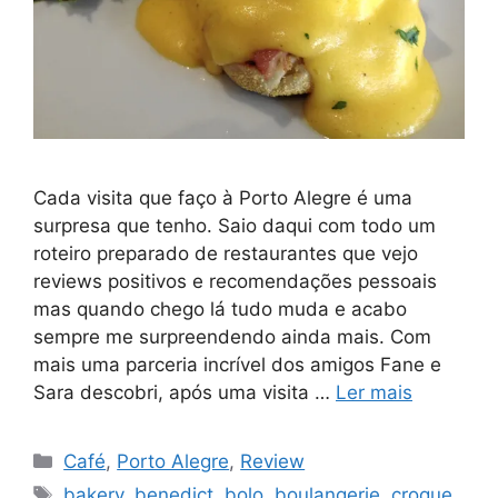
Cada visita que faço à Porto Alegre é uma
surpresa que tenho. Saio daqui com todo um
roteiro preparado de restaurantes que vejo
reviews positivos e recomendações pessoais
mas quando chego lá tudo muda e acabo
sempre me surpreendendo ainda mais. Com
mais uma parceria incrível dos amigos Fane e
Sara descobri, após uma visita …
Ler mais
Categorias
Café
,
Porto Alegre
,
Review
Tags
bakery
,
benedict
,
bolo
,
boulangerie
,
croque
,