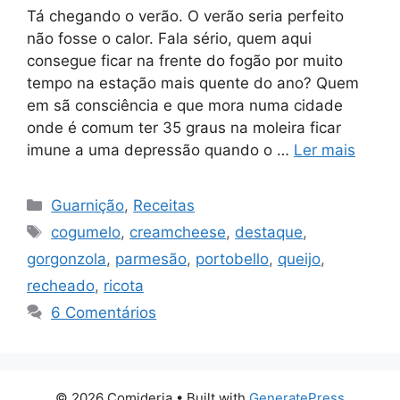
Tá chegando o verão. O verão seria perfeito
não fosse o calor. Fala sério, quem aqui
consegue ficar na frente do fogão por muito
tempo na estação mais quente do ano? Quem
em sã consciência e que mora numa cidade
onde é comum ter 35 graus na moleira ficar
imune a uma depressão quando o …
Ler mais
Categorias
Guarnição
,
Receitas
Tags
cogumelo
,
creamcheese
,
destaque
,
gorgonzola
,
parmesão
,
portobello
,
queijo
,
recheado
,
ricota
6 Comentários
© 2026 Comideria
• Built with
GeneratePress