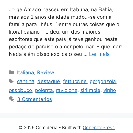
Jorge Amado nasceu em Itabuna, na Bahia,
mas aos 2 anos de idade mudou-se com a
família para Ilhéus. Dentre outras coisas que o
litoral baiano lhe deu, um dos maiores
escritores que este país já teve ganhou neste
pedaço de paraíso o amor pelo mar. E que mar!
Nada além disso explica o seu …
Ler mais
Categorias
Italiana
,
Review
Tags
cantina
,
destaque
,
fettuccine
,
gorgonzola
,
ossobuco
,
polenta
,
raviolone
,
siri mole
,
vinho
3 Comentários
© 2026 Comideria
• Built with
GeneratePress