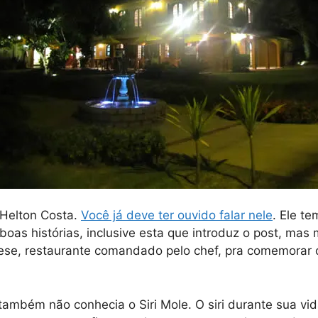
 Helton Costa.
Você já deve ter ouvido falar nele
. Ele t
boas histórias, inclusive esta que introduz o post, 
ese, restaurante comandado pelo chef, pra comemorar 
ambém não conhecia o Siri Mole. O siri durante sua vi