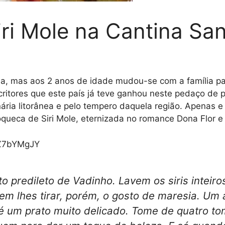
ri Mole na Cantina Sa
, mas aos 2 anos de idade mudou-se com a família para
scritores que este país já teve ganhou neste pedaço de 
inária litorânea e pelo tempero daquela região. Apenas 
ueca de Siri Mole, eternizada no romance Dona Flor e
8Z7bYMgJY
to predileto de Vadinho. Lavem os siris intei
sem lhes tirar, porém, o gosto de maresia. Um 
e é um prato muito delicado. Tome de quatro t