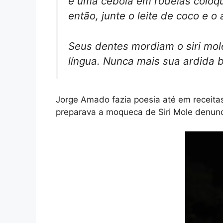
e uma cebola em rodelas coloqu
então, junte o leite de coco e 
Seus dentes mordiam o siri mol
língua. Nunca mais sua ardida 
Jorge Amado fazia poesia até em receita
preparava a moqueca de Siri Mole denunc