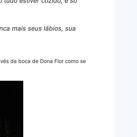
tudo estiver cozido, e só
nca mais seus lábios, sua
ravés da boca de Dona Flor como se