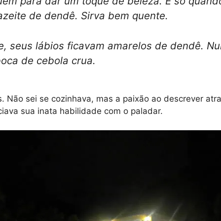
em para dar um toque de beleza. E só quando 
o azeite de dendê. Sirva bem quente.
e, seus lábios ficavam amarelos de dendê. Nu
boca de cebola crua.
s. Não sei se cozinhava, mas a paixão ao descrever at
iava sua inata habilidade com o paladar.