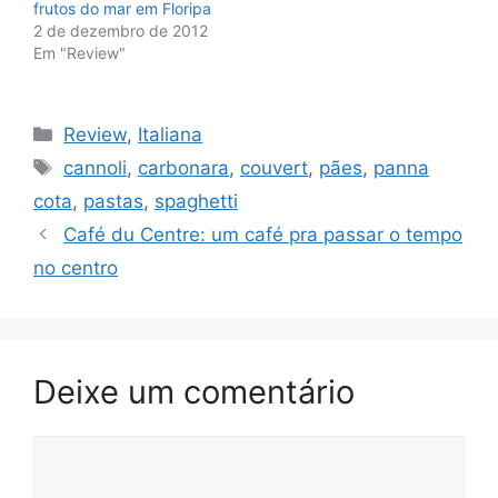
frutos do mar em Floripa
2 de dezembro de 2012
Em "Review"
Categorias
Review
,
Italiana
Tags
cannoli
,
carbonara
,
couvert
,
pães
,
panna
cota
,
pastas
,
spaghetti
Café du Centre: um café pra passar o tempo
no centro
Deixe um comentário
Comentário