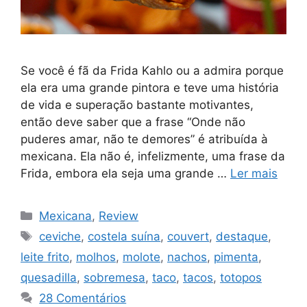
Se você é fã da Frida Kahlo ou a admira porque
ela era uma grande pintora e teve uma história
de vida e superação bastante motivantes,
então deve saber que a frase “Onde não
puderes amar, não te demores” é atribuída à
mexicana. Ela não é, infelizmente, uma frase da
Frida, embora ela seja uma grande …
Ler mais
Categorias
Mexicana
,
Review
Tags
ceviche
,
costela suína
,
couvert
,
destaque
,
leite frito
,
molhos
,
molote
,
nachos
,
pimenta
,
quesadilla
,
sobremesa
,
taco
,
tacos
,
totopos
28 Comentários