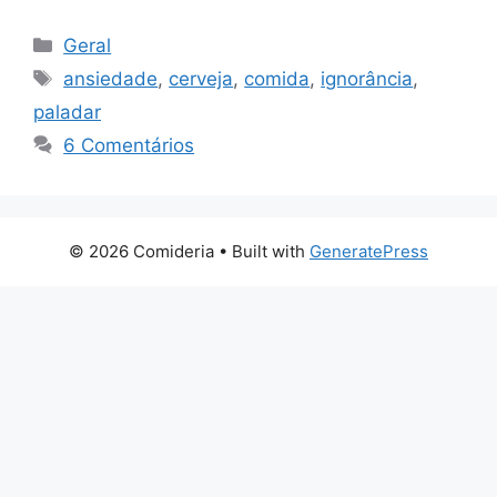
Categorias
Geral
Tags
ansiedade
,
cerveja
,
comida
,
ignorância
,
paladar
6 Comentários
© 2026 Comideria
• Built with
GeneratePress