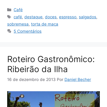
Categorias
Café
Tags
café
,
destaque
,
doces
,
espresso
,
salgados
,
sobremesa
,
torta de maça
5 Comentários
Roteiro Gastronômico:
Ribeirão da Ilha
16 de dezembro de 2013
Por
Daniel Becher