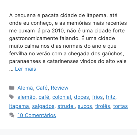
A pequena e pacata cidade de Itapema, até
onde eu conheço, e as memórias mais recentes
me puxam lá pra 2010, não é uma cidade forte
gastronomicamente falando. É uma cidade
muito calma nos dias normais do ano e que
fervilha no verão com a chegada dos gaúchos,
paranaenses e catarinenses vindos do alto vale
…
Ler mais
Categorias
Alemã
,
Café
,
Review
Tags
alemão
,
café
,
colonial
,
doces
,
frios
,
fritz
,
itapema
,
salgados
,
strudel
,
sucos
,
tirolês
,
tortas
10 Comentários