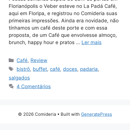
Florianópolis o Veber esteve no La Padá Café,
aqui em Floripa, e registrou no Comideria suas
primeiras impressões. Ainda era novidade, não
tínhamos um café deste porte e com essa
proposta, de um Café que envolvesse almoço,
brunch, happy hour e pratos …
Ler mais
Categorias
Café
,
Review
Tags
bistrô
,
buffet
,
café
,
doces
,
padaria
,
salgados
4 Comentários
© 2026 Comideria
• Built with
GeneratePress