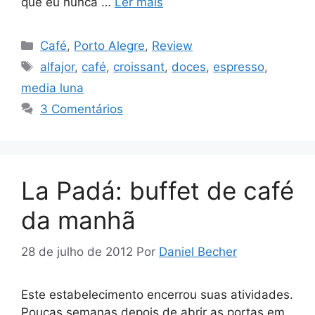
que eu nunca …
Ler mais
Categorias
Café
,
Porto Alegre
,
Review
Tags
alfajor
,
café
,
croissant
,
doces
,
espresso
,
media luna
3 Comentários
La Padá: buffet de café
da manhã
28 de julho de 2012
Por
Daniel Becher
Este estabelecimento encerrou suas atividades.
Poucas semanas depois de abrir as portas em