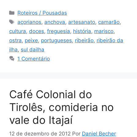
Categorias
Roteiros / Pousadas
Tags
açorianos
,
anchova
,
artesanato
,
camarão
,
cultura
,
doces
,
freguesia
,
história
,
marisco
,
ostra
,
peixe
,
portugueses
,
ribeirão
,
ribeirão da
ilha
,
sul dailha
1 Comentário
Café Colonial do
Tirolês, comideria no
vale do Itajaí
12 de dezembro de 2012
Por
Daniel Becher