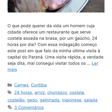
O que pode querer da vida um homem cuja
cidade oferece um restaurante que serve
costela assada na brasa, por um gaúcho, 24
horas por dia? Com essa indagação começo
este post em que falo da minha última visita à
capital do Paraná. Uma visita rápida, a verdade
seja dita, mal consegui visitar todos os …
Ler
mais
Categorias
Carnes
,
Curitiba
Tags
24 horas
,
arroz
,
churrasco
,
costela
,
costelão
,
gado
,
galinhada
,
maionese
,
salada
3 Comentários