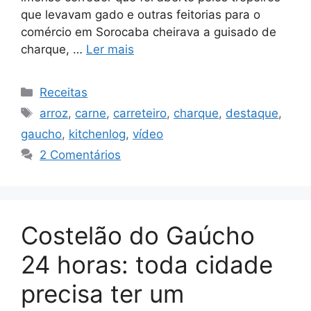
que levavam gado e outras feitorias para o
comércio em Sorocaba cheirava a guisado de
charque, …
Ler mais
Categorias
Receitas
Tags
arroz
,
carne
,
carreteiro
,
charque
,
destaque
,
gaucho
,
kitchenlog
,
vídeo
2 Comentários
Costelão do Gaúcho
24 horas: toda cidade
precisa ter um