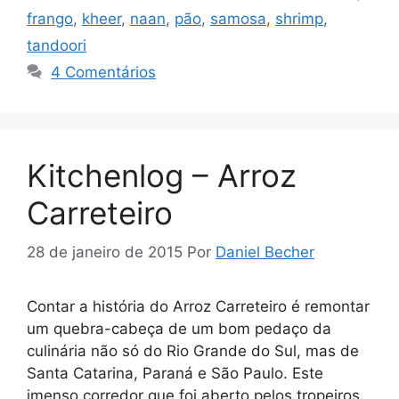
frango
,
kheer
,
naan
,
pão
,
samosa
,
shrimp
,
tandoori
4 Comentários
Kitchenlog – Arroz
Carreteiro
28 de janeiro de 2015
Por
Daniel Becher
Contar a história do Arroz Carreteiro é remontar
um quebra-cabeça de um bom pedaço da
culinária não só do Rio Grande do Sul, mas de
Santa Catarina, Paraná e São Paulo. Este
imenso corredor que foi aberto pelos tropeiros