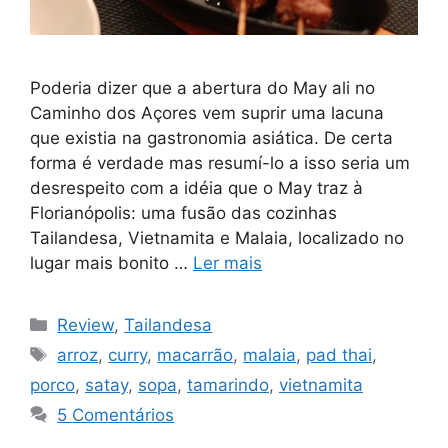
Poderia dizer que a abertura do May ali no
Caminho dos Açores vem suprir uma lacuna
que existia na gastronomia asiática. De certa
forma é verdade mas resumí-lo a isso seria um
desrespeito com a idéia que o May traz à
Florianópolis: uma fusão das cozinhas
Tailandesa, Vietnamita e Malaia, localizado no
lugar mais bonito …
Ler mais
Categorias
Review
,
Tailandesa
Tags
arroz
,
curry
,
macarrão
,
malaia
,
pad thai
,
porco
,
satay
,
sopa
,
tamarindo
,
vietnamita
5 Comentários