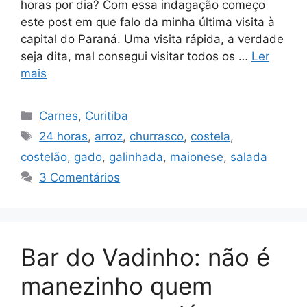
horas por dia? Com essa indagação começo
este post em que falo da minha última visita à
capital do Paraná. Uma visita rápida, a verdade
seja dita, mal consegui visitar todos os …
Ler
mais
Categorias
Carnes
,
Curitiba
Tags
24 horas
,
arroz
,
churrasco
,
costela
,
costelão
,
gado
,
galinhada
,
maionese
,
salada
3 Comentários
Bar do Vadinho: não é
manezinho quem