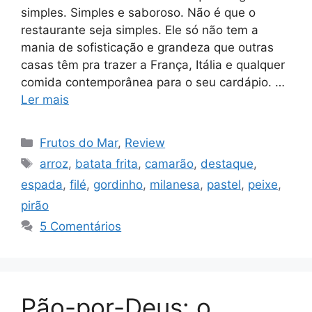
simples. Simples e saboroso. Não é que o
restaurante seja simples. Ele só não tem a
mania de sofisticação e grandeza que outras
casas têm pra trazer a França, Itália e qualquer
comida contemporânea para o seu cardápio. …
Ler mais
Categorias
Frutos do Mar
,
Review
Tags
arroz
,
batata frita
,
camarão
,
destaque
,
espada
,
filé
,
gordinho
,
milanesa
,
pastel
,
peixe
,
pirão
5 Comentários
Pão-por-Deus: o