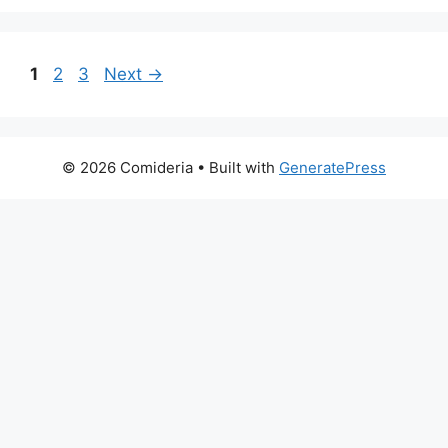
Page
Page
Page
1
2
3
Next
→
© 2026 Comideria
• Built with
GeneratePress