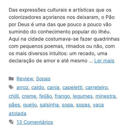
Das expressões culturais e artísticas que os
colonizadores açorianos nos deixaram, o Pão
por Deus é uma das que pouco a pouco vão
sumindo do conhecimento popular do ilhéu.
Aqui na cidade costumava-se fazer quadrinhas
com pequenos poemas, rimados ou não, com
os mais diversos intuitos: um recado, uma
declaração de amor e até mesmo …
Ler mais
Categorias
Review
,
Sopas
Tags
arroz
,
caldo
,
canja
,
capeletti
,
carreteiro
,
chilli
,
creme
,
feijão
,
frango
,
legumes
,
minestra
,
pães
,
queijo
,
salsinha
,
sopa
,
sopas
,
vaca
atolada
13 Comentários