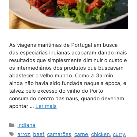
As viagens marítimas de Portugal em busca
das especiarias indianas acabaram dando mais
resultados que simplesmente diminuir o custo e
os intermediários dos produtos que buscavam
abastecer o velho mundo. Como a Garmin
ainda não havia sido fundada naquela época, e
talvez pelo excesso do vinho do Porto
consumido dentro das naus, quando deveriam
apontar …
Ler mais
Categorias
Indiana
Tags
arroz
,
beef
,
camarões
,
carne
,
chicken
,
curry
,