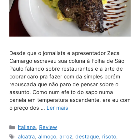
Desde que o jornalista e apresentador Zeca
Camargo escreveu sua coluna à Folha de São
Paulo falando sobre restaurantes e a arte de
cobrar caro pra fazer comida simples porém
rebuscada que não paro de pensar sobre o
assunto. Como num efeito do sapo numa
panela em temperatura ascendente, era eu com
o preço dos …
Ler mais
Categorias
Italiana
,
Review
Tags
alcatra
,
almoço
,
arroz
,
destaque
,
risoto
,