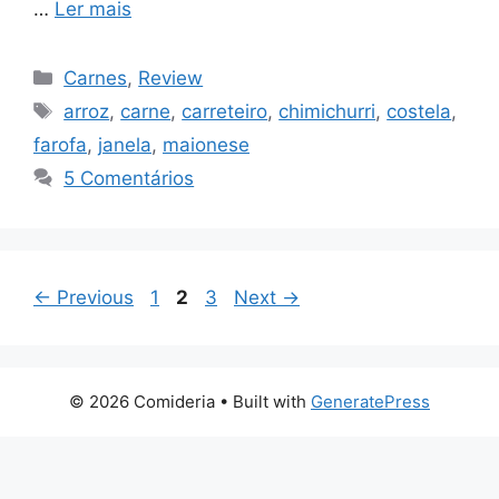
…
Ler mais
Categorias
Carnes
,
Review
Tags
arroz
,
carne
,
carreteiro
,
chimichurri
,
costela
,
farofa
,
janela
,
maionese
5 Comentários
Page
Page
Page
←
Previous
1
2
3
Next
→
© 2026 Comideria
• Built with
GeneratePress