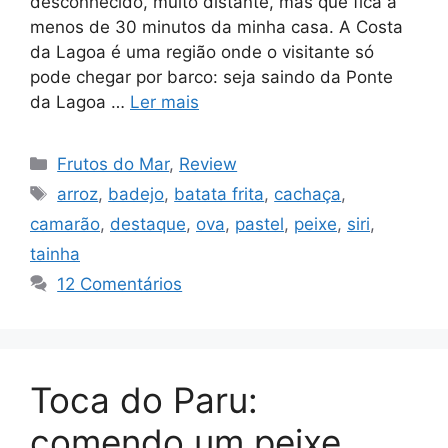
desconhecido, muito distante, mas que fica a
menos de 30 minutos da minha casa. A Costa
da Lagoa é uma região onde o visitante só
pode chegar por barco: seja saindo da Ponte
da Lagoa …
Ler mais
Categorias
Frutos do Mar
,
Review
Tags
arroz
,
badejo
,
batata frita
,
cachaça
,
camarão
,
destaque
,
ova
,
pastel
,
peixe
,
siri
,
tainha
12 Comentários
Toca do Paru:
comendo um peixe