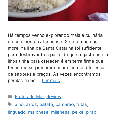
Há tempos venho explorando mais a culinária
do continente catarinense. Se o tempo que
morei na Ilha de Santa Catarina foi suficiente
para desbravar boa parte do que a gastronomia
ilhoa tinha para oferecer, é em terra firme que
tenho me surpreendido muito com a diferença
de sabores e preços. As vezes encontramos
pérolas como …
Ler mais
Categorias
Frutos do Mar
,
Review
Tags
alho
,
arroz
,
batata
,
camarão
,
fritas
,
linguado
,
maionese
,
milanesa
,
peixe
,
pirão
,