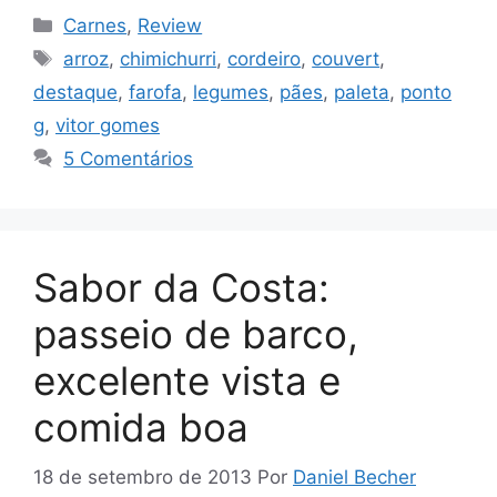
Categorias
Carnes
,
Review
Tags
arroz
,
chimichurri
,
cordeiro
,
couvert
,
destaque
,
farofa
,
legumes
,
pães
,
paleta
,
ponto
g
,
vitor gomes
5 Comentários
Sabor da Costa:
passeio de barco,
excelente vista e
comida boa
18 de setembro de 2013
Por
Daniel Becher