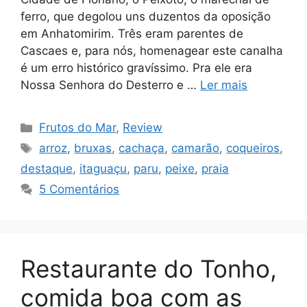
ferro, que degolou uns duzentos da oposição
em Anhatomirim. Três eram parentes de
Cascaes e, para nós, homenagear este canalha
é um erro histórico gravíssimo. Pra ele era
Nossa Senhora do Desterro e …
Ler mais
Categorias
Frutos do Mar
,
Review
Tags
arroz
,
bruxas
,
cachaça
,
camarão
,
coqueiros
,
destaque
,
itaguaçu
,
paru
,
peixe
,
praia
5 Comentários
Restaurante do Tonho,
comida boa com as