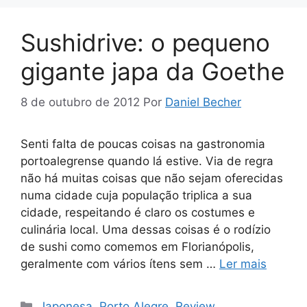
Sushidrive: o pequeno
gigante japa da Goethe
8 de outubro de 2012
Por
Daniel Becher
Senti falta de poucas coisas na gastronomia
portoalegrense quando lá estive. Via de regra
não há muitas coisas que não sejam oferecidas
numa cidade cuja população triplica a sua
cidade, respeitando é claro os costumes e
culinária local. Uma dessas coisas é o rodízio
de sushi como comemos em Florianópolis,
geralmente com vários ítens sem …
Ler mais
Categorias
Japonesa
,
Porto Alegre
,
Review