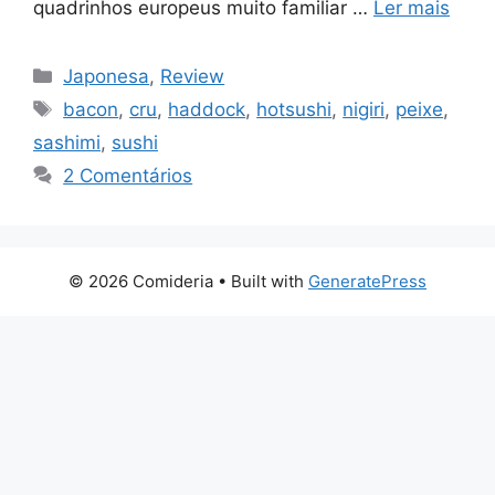
quadrinhos europeus muito familiar …
Ler mais
Categorias
Japonesa
,
Review
Tags
bacon
,
cru
,
haddock
,
hotsushi
,
nigiri
,
peixe
,
sashimi
,
sushi
2 Comentários
© 2026 Comideria
• Built with
GeneratePress