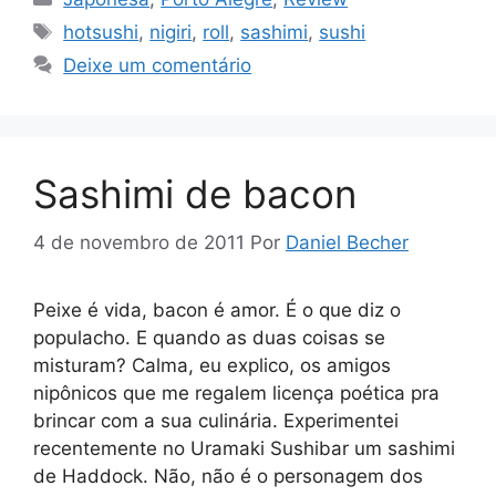
Tags
hotsushi
,
nigiri
,
roll
,
sashimi
,
sushi
Deixe um comentário
Sashimi de bacon
4 de novembro de 2011
Por
Daniel Becher
Peixe é vida, bacon é amor. É o que diz o
populacho. E quando as duas coisas se
misturam? Calma, eu explico, os amigos
nipônicos que me regalem licença poética pra
brincar com a sua culinária. Experimentei
recentemente no Uramaki Sushibar um sashimi
de Haddock. Não, não é o personagem dos