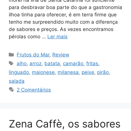
morei na Ilha de Santa Catarina foi suficiente
para desbravar boa parte do que a gastronomia
ilhoa tinha para oferecer, é em terra firme que
tenho me surpreendido muito com a diferença
de sabores e preços. As vezes encontramos
pérolas como …
Ler mais
Categorias
Frutos do Mar
,
Review
Tags
alho
,
arroz
,
batata
,
camarão
,
fritas
,
linguado
,
maionese
,
milanesa
,
peixe
,
pirão
,
salada
2 Comentários
Zena Caffè, os sabores