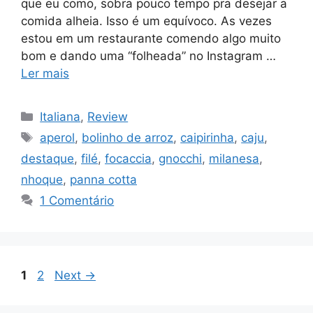
que eu como, sobra pouco tempo pra desejar a
comida alheia. Isso é um equívoco. As vezes
estou em um restaurante comendo algo muito
bom e dando uma “folheada” no Instagram …
Ler mais
Categorias
Italiana
,
Review
Tags
aperol
,
bolinho de arroz
,
caipirinha
,
caju
,
destaque
,
filé
,
focaccia
,
gnocchi
,
milanesa
,
nhoque
,
panna cotta
1 Comentário
Page
Page
1
2
Next
→