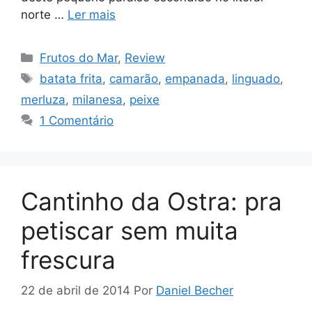
norte …
Ler mais
Categorias
Frutos do Mar
,
Review
Tags
batata frita
,
camarão
,
empanada
,
linguado
,
merluza
,
milanesa
,
peixe
1 Comentário
Cantinho da Ostra: pra
petiscar sem muita
frescura
22 de abril de 2014
Por
Daniel Becher