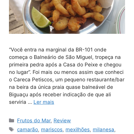
“Você entra na marginal da BR-101 onde
começa o Balneário de São Miguel, tropeça na
primeira pedra após a Casa do Peixe e chegou
no lugar”. Foi mais ou menos assim que conheci
o Careca Petiscos, um pequeno restaurante/bar
na beira da única praia quase balneável de
Biguaçu após receber indicação de que ali
serviria …
Ler mais
Categorias
Frutos do Mar
,
Review
Tags
camarão
,
mariscos
,
mexilhões
,
milanesa
,