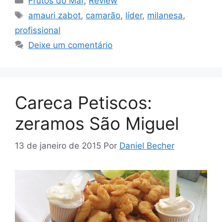
Frutos do Mar
,
Review
Tags
amauri zabot
,
camarão
,
líder
,
milanesa
,
profissional
Deixe um comentário
Careca Petiscos:
zeramos São Miguel
13 de janeiro de 2015
Por
Daniel Becher