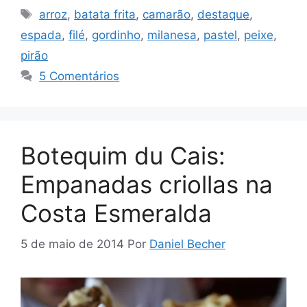
Tags
arroz
,
batata frita
,
camarão
,
destaque
,
espada
,
filé
,
gordinho
,
milanesa
,
pastel
,
peixe
,
pirão
5 Comentários
Botequim du Cais:
Empanadas criollas na
Costa Esmeralda
5 de maio de 2014
Por
Daniel Becher