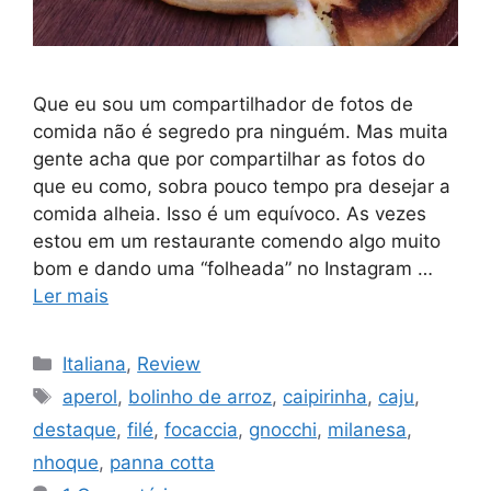
Que eu sou um compartilhador de fotos de
comida não é segredo pra ninguém. Mas muita
gente acha que por compartilhar as fotos do
que eu como, sobra pouco tempo pra desejar a
comida alheia. Isso é um equívoco. As vezes
estou em um restaurante comendo algo muito
bom e dando uma “folheada” no Instagram …
Ler mais
Categorias
Italiana
,
Review
Tags
aperol
,
bolinho de arroz
,
caipirinha
,
caju
,
destaque
,
filé
,
focaccia
,
gnocchi
,
milanesa
,
nhoque
,
panna cotta