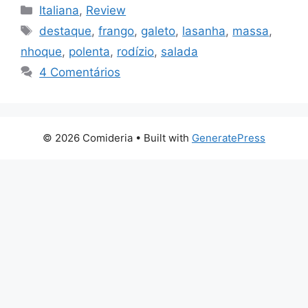
Categorias
Italiana
,
Review
Tags
destaque
,
frango
,
galeto
,
lasanha
,
massa
,
nhoque
,
polenta
,
rodízio
,
salada
4 Comentários
© 2026 Comideria
• Built with
GeneratePress