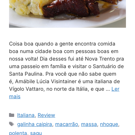
Coisa boa quando a gente encontra comida
boa numa cidade boa com pessoas boas em
nossa volta! Dia desses fui até Nova Trento pra
uma passeio em família e visitar o Santuário de
Santa Paulina. Pra você que não sabe quem
é, Amábile Lúcia Visintainer é uma italiana de
Vígolo Vattaro, no norte da Itália, e que …
Ler
mais
Categorias
Italiana
,
Review
Tags
galinha caipira
,
macarrão
,
massa
,
nhoque
,
polenta
,
sagu