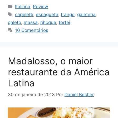
Categorias
Italiana
,
Review
Tags
capeletti
,
espaguete
,
frango
,
galeteria
,
galeto
,
massa
,
nhoque
,
tortei
10 Comentários
Madalosso, o maior
restaurante da América
Latina
30 de janeiro de 2013
Por
Daniel Becher