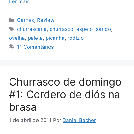
Ler mais
Categorias
Carnes
,
Review
Tags
churrascaria
,
churrasco
,
espeto corrido
,
ovelha
,
paleta
,
picanha
,
rodízio
11 Comentários
Churrasco de domingo
#1: Cordero de diós na
brasa
1 de abril de 2011
Por
Daniel Becher