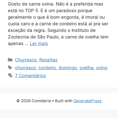
Gosto de carne ovina. Não é a preferida mas
está no TOP 5. E é um paradoxo porque
geralmente o que é bom engorda, é imoral ou
custa caro e a carne de cordeiro está aí pra ser
exceção da regra. Segundo o Instituto de
Zootecnia de São Paulo, a carne de ovelha tem
apenas …
Ler mais
Categorias
Churrasco
,
Receitas
Tags
churrasco
,
cordeiro
,
domingo
,
ovelha
,
ovino
7 Comentários
© 2026 Comideria
• Built with
GeneratePress