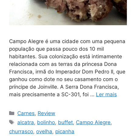
Campo Alegre é uma cidade com uma pequena
população que passa pouco dos 10 mil
habitantes. Sua colonização está intimamente
relacionada com as terras da princesa Dona
Francisca, irmã do Imperador Dom Pedro II, que
ganhou como dote no seu casamento com o
príncipe de Joinville. A Serra Dona Francisca,
mais precisamente a SC-301, foi …
Ler mais
Categorias
Carnes
,
Review
Tags
alcatra
,
bolinho
,
buffet
,
Campo Alegre
,
churrasco
,
ovelha
,
picanha