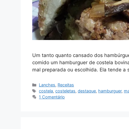
Um tanto quanto cansado dos hambúrguere
comido um hamburguer de costela bovina 
mal preparada ou escolhida. Ela tende 
Categorias
Lanches
,
Receitas
Tags
costela
,
costeletas
,
destaque
,
hamburguer
,
ma
1 Comentário