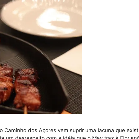
no Caminho dos Açores vem suprir uma lacuna que existi
ia um desrespeito com a idéia que o May traz à Florian