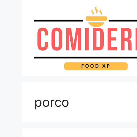
Pular
para
o
conteúdo
porco