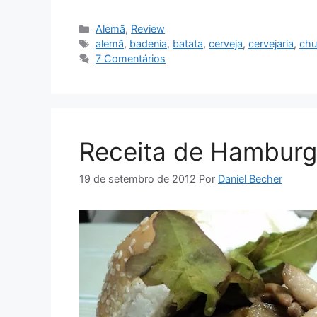
Categorias
Alemã
,
Review
Tags
alemã
,
badenia
,
batata
,
cerveja
,
cervejaria
,
chu
7 Comentários
Receita de Hamburgu
19 de setembro de 2012
Por
Daniel Becher