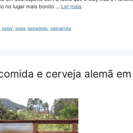
ado no lugar mais bonito …
Ler mais
,
satay
,
sopa
,
tamarindo
,
vietnamita
 comida e cerveja alemã e