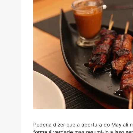
Poderia dizer que a abertura do May ali 
forma é verdade mas resumí-lo a isso ser