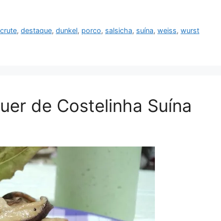
crute
,
destaque
,
dunkel
,
porco
,
salsicha
,
suína
,
weiss
,
wurst
er de Costelinha Suína