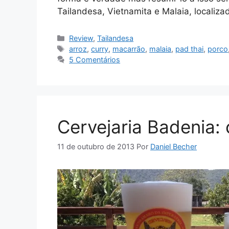
Tailandesa, Vietnamita e Malaia, localiz
Categorias
Review
,
Tailandesa
Tags
arroz
,
curry
,
macarrão
,
malaia
,
pad thai
,
porco
5 Comentários
Cervejaria Badenia:
11 de outubro de 2013
Por
Daniel Becher