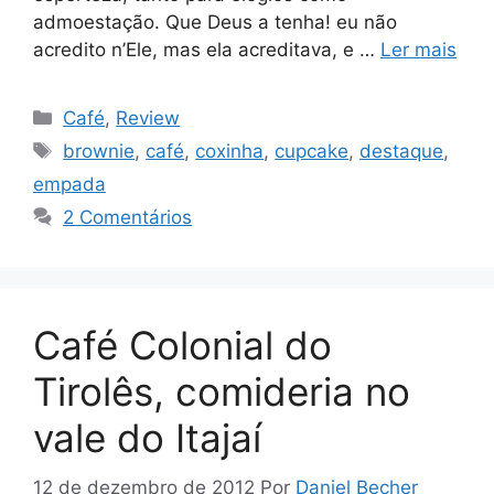
admoestação. Que Deus a tenha! eu não
acredito n’Ele, mas ela acreditava, e …
Ler mais
Categorias
Café
,
Review
Tags
brownie
,
café
,
coxinha
,
cupcake
,
destaque
,
empada
2 Comentários
Café Colonial do
Tirolês, comideria no
vale do Itajaí
12 de dezembro de 2012
Por
Daniel Becher