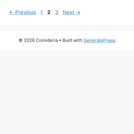
Page
Page
Page
←
Previous
1
2
3
Next
→
© 2026 Comideria
• Built with
GeneratePress