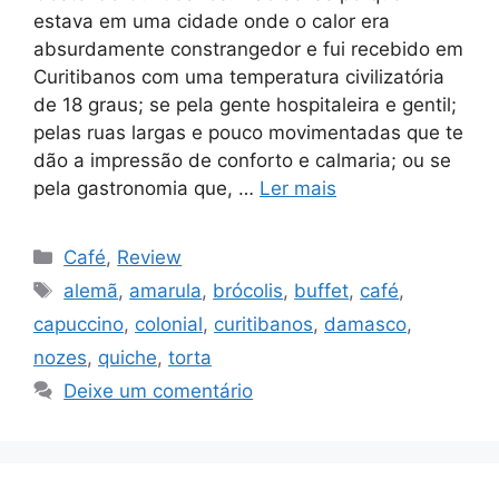
estava em uma cidade onde o calor era
absurdamente constrangedor e fui recebido em
Curitibanos com uma temperatura civilizatória
de 18 graus; se pela gente hospitaleira e gentil;
pelas ruas largas e pouco movimentadas que te
dão a impressão de conforto e calmaria; ou se
pela gastronomia que, …
Ler mais
Categorias
Café
,
Review
Tags
alemã
,
amarula
,
brócolis
,
buffet
,
café
,
capuccino
,
colonial
,
curitibanos
,
damasco
,
nozes
,
quiche
,
torta
Deixe um comentário