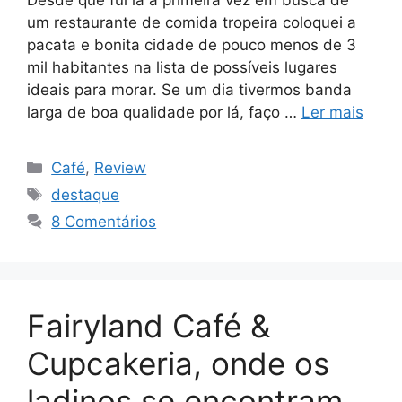
um restaurante de comida tropeira coloquei a
pacata e bonita cidade de pouco menos de 3
mil habitantes na lista de possíveis lugares
ideais para morar. Se um dia tivermos banda
larga de boa qualidade por lá, faço …
Ler mais
Categorias
Café
,
Review
Tags
destaque
8 Comentários
Fairyland Café &
Cupcakeria, onde os
ladinos se encontram