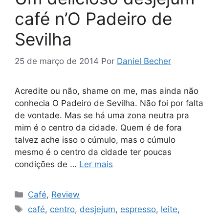
café n’O Padeiro de
Sevilha
25 de março de 2014
Por
Daniel Becher
Acredite ou não, shame on me, mas ainda não
conhecia O Padeiro de Sevilha. Não foi por falta
de vontade. Mas se há uma zona neutra pra
mim é o centro da cidade. Quem é de fora
talvez ache isso o cúmulo, mas o cúmulo
mesmo é o centro da cidade ter poucas
condições de …
Ler mais
Categorias
Café
,
Review
Tags
café
,
centro
,
desjejum
,
espresso
,
leite
,