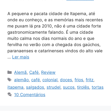
A pequena e pacata cidade de Itapema, até
onde eu conheço, e as memórias mais recentes
me puxam lá pra 2010, não é uma cidade forte
gastronomicamente falando. É uma cidade
muito calma nos dias normais do ano e que
fervilha no verão com a chegada dos gaúchos,
paranaenses e catarinenses vindos do alto vale
…
Ler mais
Categorias
Alemã
,
Café
,
Review
Tags
alemão
,
café
,
colonial
,
doces
,
frios
,
fritz
,
itapema
,
salgados
,
strudel
,
sucos
,
tirolês
,
tortas
10 Comentários