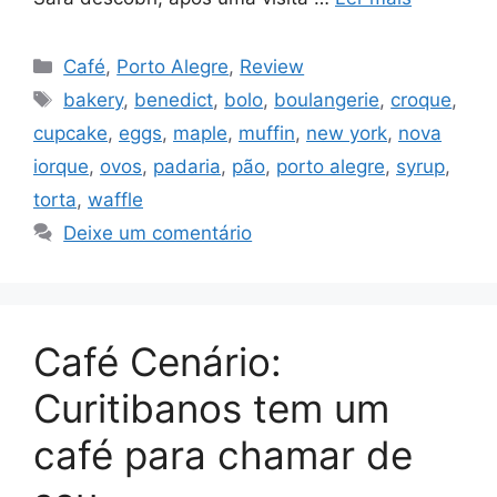
Categorias
Café
,
Porto Alegre
,
Review
Tags
bakery
,
benedict
,
bolo
,
boulangerie
,
croque
,
cupcake
,
eggs
,
maple
,
muffin
,
new york
,
nova
iorque
,
ovos
,
padaria
,
pão
,
porto alegre
,
syrup
,
torta
,
waffle
Deixe um comentário
Café Cenário:
Curitibanos tem um
café para chamar de