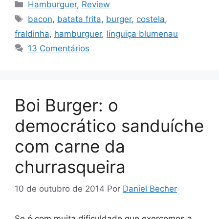
Categorias
Hamburguer
,
Review
Tags
bacon
,
batata frita
,
burger
,
costela
,
fraldinha
,
hamburguer
,
linguiça blumenau
13 Comentários
Boi Burger: o
democrático sanduíche
com carne da
churrasqueira
10 de outubro de 2014
Por
Daniel Becher
Se é com muita dificuldade que exercemos a