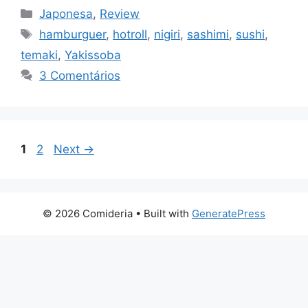
Categorias
Japonesa
,
Review
Tags
hamburguer
,
hotroll
,
nigiri
,
sashimi
,
sushi
,
temaki
,
Yakissoba
3 Comentários
Page
Page
1
2
Next
→
© 2026 Comideria
• Built with
GeneratePress