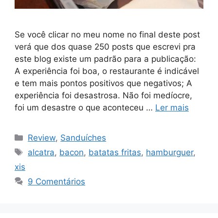
Se você clicar no meu nome no final deste post
verá que dos quase 250 posts que escrevi pra
este blog existe um padrão para a publicação:
A experiência foi boa, o restaurante é indicável
e tem mais pontos positivos que negativos; A
experiência foi desastrosa. Não foi medíocre,
foi um desastre o que aconteceu …
Ler mais
Categorias
Review
,
Sanduíches
Tags
alcatra
,
bacon
,
batatas fritas
,
hamburguer
,
xis
9 Comentários