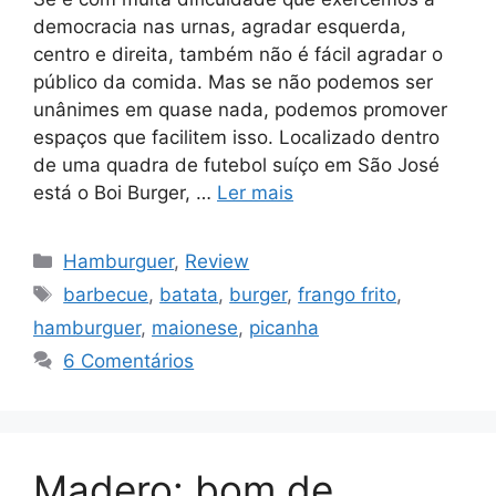
democracia nas urnas, agradar esquerda,
centro e direita, também não é fácil agradar o
público da comida. Mas se não podemos ser
unânimes em quase nada, podemos promover
espaços que facilitem isso. Localizado dentro
de uma quadra de futebol suíço em São José
está o Boi Burger, …
Ler mais
Categorias
Hamburguer
,
Review
Tags
barbecue
,
batata
,
burger
,
frango frito
,
hamburguer
,
maionese
,
picanha
6 Comentários
Madero: bom de