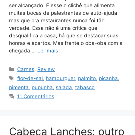
ser alcançado. É esse o clichê que alimenta
muitas bocas de palestrantes de auto-ajuda
mas que pra restaurantes nunca foi tão
verdade. Essa não é uma crítica que
desqualifica a casa, há que se destacar suas
honras e acertos. Mas frente o oba-oba com a
chegada …
Ler mais
Categorias
Carnes
,
Review
Tags
flor-de-sal
,
hamburguer
,
palmito
,
picanha
,
pimenta
,
pupunha
,
salada
,
tabasco
11 Comentários
Cabeça Lanches: outro