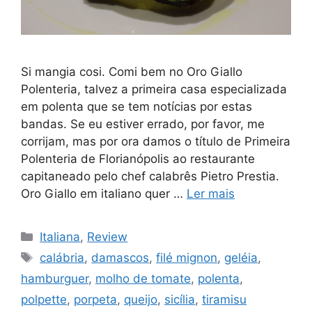
Si mangia cosi. Comi bem no Oro Giallo
Polenteria, talvez a primeira casa especializada
em polenta que se tem notícias por estas
bandas. Se eu estiver errado, por favor, me
corrijam, mas por ora damos o título de Primeira
Polenteria de Florianópolis ao restaurante
capitaneado pelo chef calabrês Pietro Prestia.
Oro Giallo em italiano quer …
Ler mais
Categorias
Italiana
,
Review
Tags
calábria
,
damascos
,
filé mignon
,
geléia
,
hamburguer
,
molho de tomate
,
polenta
,
polpette
,
porpeta
,
queijo
,
sicília
,
tiramisu