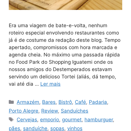
Era uma viagem de bate-e-volta, nenhum
roteiro especial envolvendo restaurantes como
já é de costume da redação deste blog. Tempo
apertado, compromissos com hora marcada e
agenda cheia. No máximo uma passada rápida
no Food Park do Shopping Iguatemi onde os
nossos amigos do Destemperados estavam
servindo um delicioso Tortei (aliás, dá tempo,
vai até dia …
Ler mais
Categorias
Armazém
,
Bares
,
Bistrô
,
Café
,
Padaria
,
Porto Alegre
,
Review
,
Sanduíches
Tags
Cervejas
,
emporio
,
gourmet
,
hamburguer
,
pães
,
sanduíche
,
sopas
,
vinhos