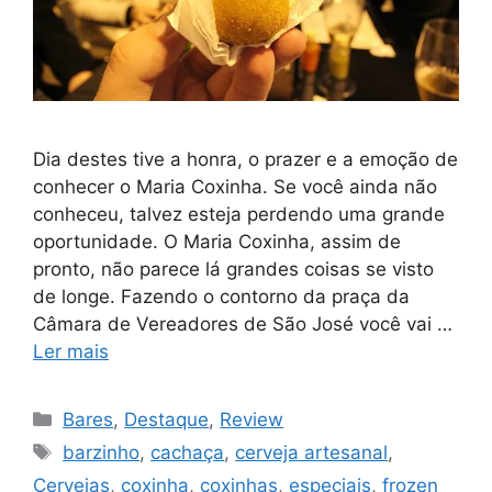
Dia destes tive a honra, o prazer e a emoção de
conhecer o Maria Coxinha. Se você ainda não
conheceu, talvez esteja perdendo uma grande
oportunidade. O Maria Coxinha, assim de
pronto, não parece lá grandes coisas se visto
de longe. Fazendo o contorno da praça da
Câmara de Vereadores de São José você vai …
Ler mais
Categorias
Bares
,
Destaque
,
Review
Tags
barzinho
,
cachaça
,
cerveja artesanal
,
Cervejas
,
coxinha
,
coxinhas
,
especiais
,
frozen