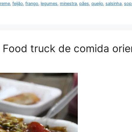
creme
,
feijão
,
frango
,
legumes
,
minestra
,
pães
,
queijo
,
salsinha
,
sop
 Food truck de comida orie