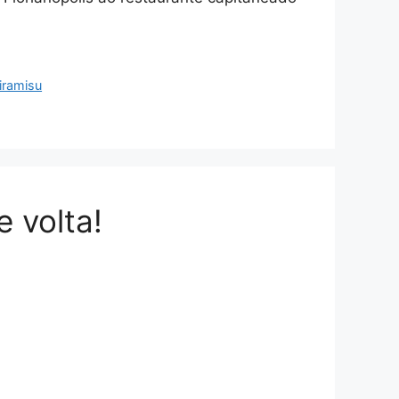
tiramisu
 volta!