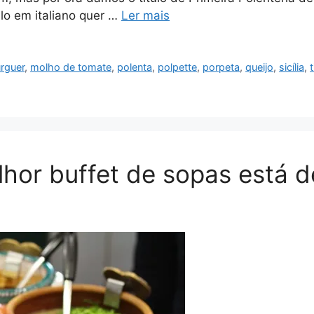
llo em italiano quer …
Ler mais
rguer
,
molho de tomate
,
polenta
,
polpette
,
porpeta
,
queijo
,
sicília
,
hor buffet de sopas está de