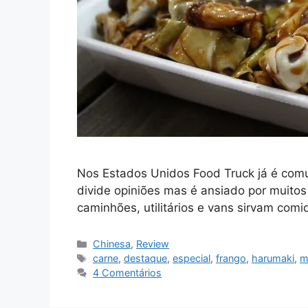
Nos Estados Unidos Food Truck já é comu
divide opiniões mas é ansiado por muitos
caminhões, utilitários e vans sirvam com
Categorias
Chinesa
,
Review
Tags
carne
,
destaque
,
especial
,
frango
,
harumaki
,
m
4 Comentários