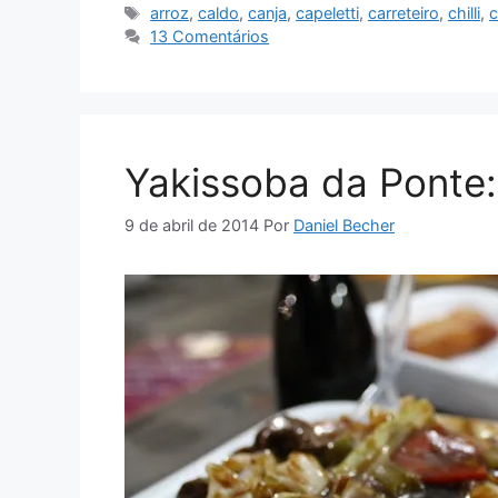
Tags
arroz
,
caldo
,
canja
,
capeletti
,
carreteiro
,
chilli
,
13 Comentários
Yakissoba da Ponte:
9 de abril de 2014
Por
Daniel Becher