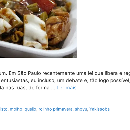
m. Em São Paulo recentemente uma lei que libera e reg
 entusiastas, eu incluso, um debate e, tão logo possív
ida nas ruas, de forma …
Ler mais
isto
,
molho
,
queijo
,
rolinho primavera
,
shoyu
,
Yakissoba