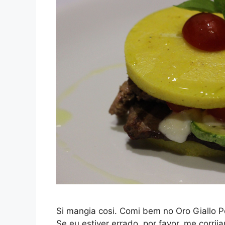
Si mangia cosi. Comi bem no Oro Giallo Po
Se eu estiver errado, por favor, me corri