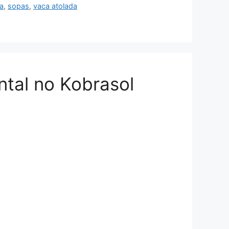
a
,
sopas
,
vaca atolada
ntal no Kobrasol