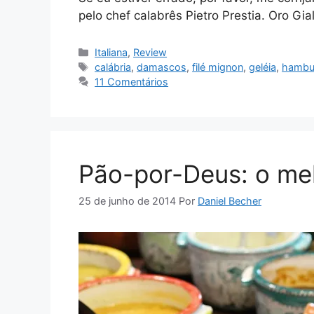
pelo chef calabrês Pietro Prestia. Oro Gia
Categorias
Italiana
,
Review
Tags
calábria
,
damascos
,
filé mignon
,
geléia
,
hambu
11 Comentários
Pão-por-Deus: o mel
25 de junho de 2014
Por
Daniel Becher