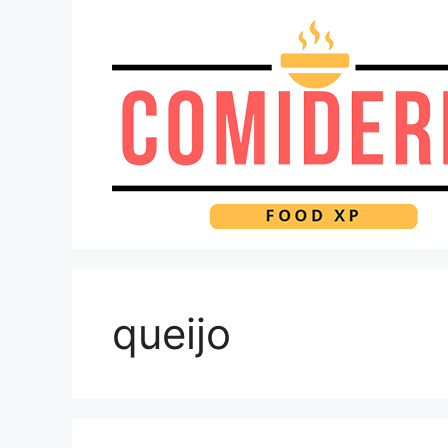
Pular
para
o
conteúdo
queijo