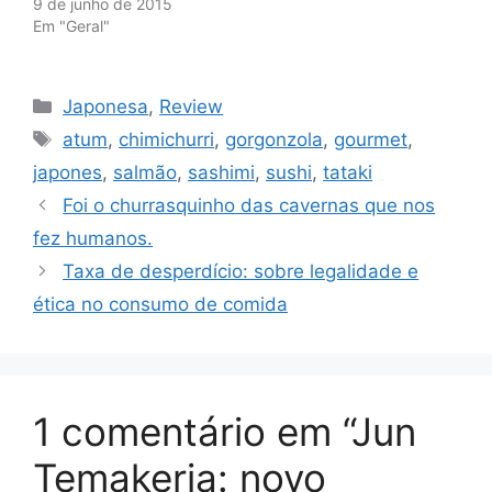
9 de junho de 2015
Em "Geral"
Categorias
Japonesa
,
Review
Tags
atum
,
chimichurri
,
gorgonzola
,
gourmet
,
japones
,
salmão
,
sashimi
,
sushi
,
tataki
Foi o churrasquinho das cavernas que nos
fez humanos.
Taxa de desperdício: sobre legalidade e
ética no consumo de comida
1 comentário em “Jun
Temakeria: novo