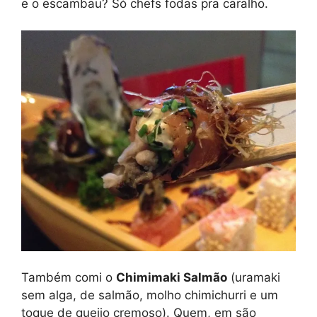
e o escambau? Só chefs fodas pra caralho.
Também comi o
Chimimaki Salmão
(uramaki
sem alga, de salmão, molho chimichurri e um
toque de queijo cremoso). Quem, em são